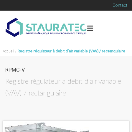
Contact
Accueil
/
Registre régulateur à debit d’air variable (VAV) / rectangulaire
RPMC-V
Registre régulateur à debit d'air variable
(VAV) / rectangulaire